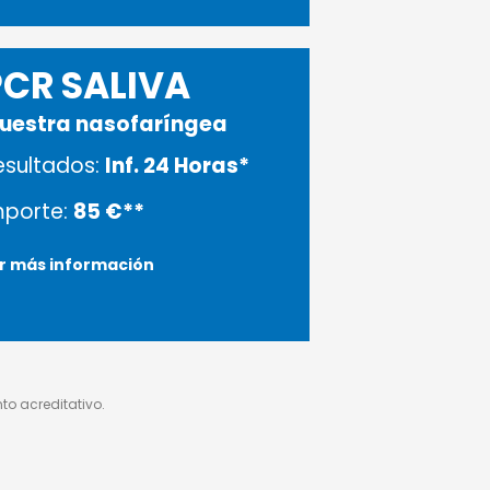
PCR SALIVA
uestra nasofaríngea
esultados:
Inf. 24 Horas*
mporte:
85 €**
r más información
o acreditativo.