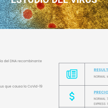
gía del DNA recombinante
RESUL
NORMAL: I
rus que causa la CoVid-19
PRECI
NORMAL: 
EXPRESS: 