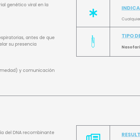
l genético viral en la
INDIC
Cualquier
TIPO D
espiratorias, antes de que
elar su presencia
Nasofari
ermedad) y comunicación
gía del DNA recombinante
RESUL