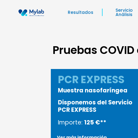
Ir
Servicio
al
Resultados
Análisis
contenido
Pruebas COVID e
PCR EXPRESS
Muestra nasofaríngea
Disponemos del Servicio
PCR EXPRESS
Importe:
125 €**
Ver más información