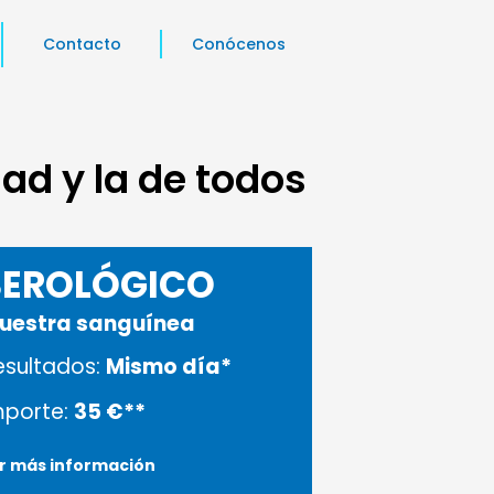
Contacto
Conócenos
ad y la de todos
SEROLÓGICO
uestra sanguínea
esultados:
Mismo día*
mporte:
35 €**
r más información