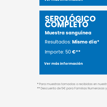
SEROLÓGICO
COMPLETO
Muestra sanguínea
Resultados:
Mismo día*
Importe: 50
€**
Ver más información
*
Para muestras tomadas o recibidas en nuestro
**
Descuento de 5€ para Familias Numerosas y 