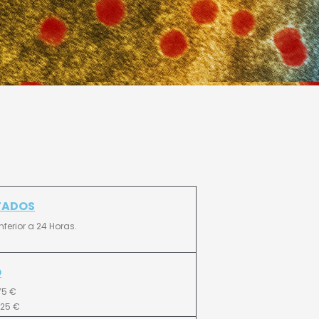
TADOS
nferior a 24 Horas.
O
75 €
125 €