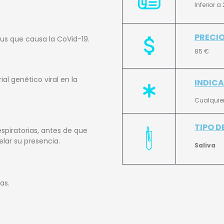
Inferior a
PRECI
rus que causa la CoVid-19.
85 €
l genético viral en la
INDIC
Cualquier
TIPO D
espiratorias, antes de que
lar su presencia.
Saliva
as.