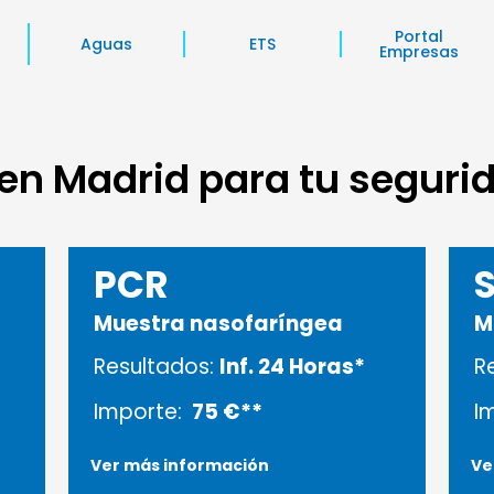
Portal
Aguas
ETS
Empresas
n Madrid para tu segurid
PCR
Muestra nasofaríngea
M
Resultados:
Inf. 24 Horas
*
R
Importe:
75 €**
I
Ver más información
Ve