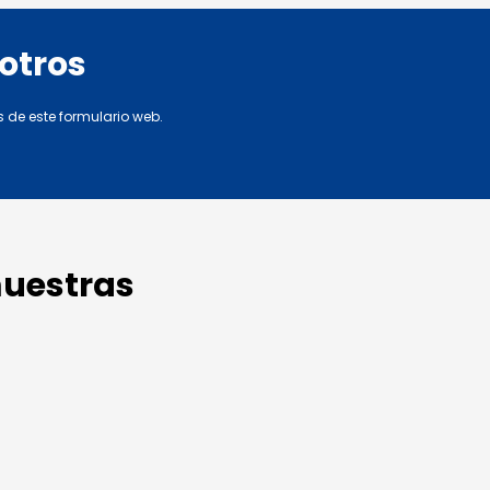
otros
s de este formulario web.
muestras