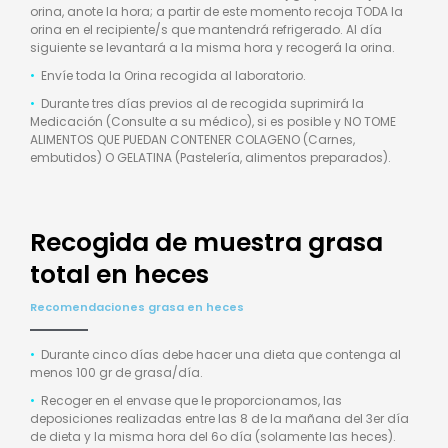
orina, anote la hora; a partir de este momento recoja TODA la
orina en el recipiente/s que mantendrá refrigerado. Al día
siguiente se levantará a la misma hora y recogerá la orina.
•
Envíe toda la Orina recogida al laboratorio.
•
Durante tres días previos al de recogida suprimirá la
Medicación (Consulte a su médico), si es posible y NO TOME
ALIMENTOS QUE PUEDAN CONTENER COLAGENO (Carnes,
embutidos) O GELATINA (Pastelería, alimentos preparados).
Recogida de muestra grasa
total en heces
Recomendaciones grasa en heces
•
Durante cinco días debe hacer una dieta que contenga al
menos 100 gr de grasa/día.
•
Recoger en el envase que le proporcionamos, las
deposiciones realizadas entre las 8 de la mañana del 3er día
de dieta y la misma hora del 6o día (solamente las heces).