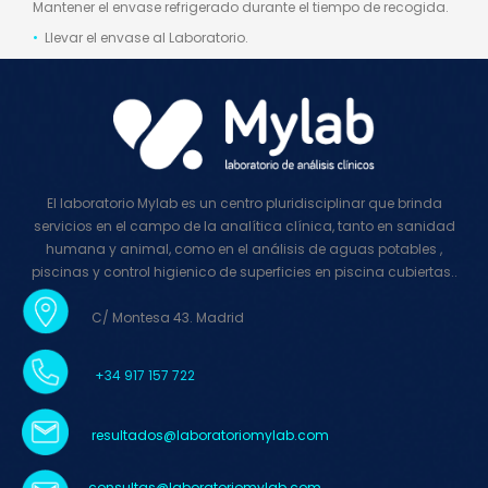
Mantener el envase refrigerado durante el tiempo de recogida.
•
Llevar el envase al Laboratorio.
El laboratorio Mylab es un centro pluridisciplinar que brinda
servicios en el campo de la analítica clínica, tanto en sanidad
humana y animal, como en el análisis de aguas potables ,
piscinas y control higienico de superficies en piscina cubiertas..
C/ Montesa 43. Madrid
+34 917 157 722
resultados@laboratoriomylab.com
consultas@
laboratoriomylab
.com