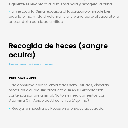
siguiente se levantará a la misma hora y recogerá la orina.
•
Envíe toda la Orina recogida al laboratorio o mezcle bien
toda la orina, mida el volumen y envíe una parte al Laboratorio
anotando la cantidad emitida.
Recogida de heces (sangre
oculta)
Recomendaciones heces
TRES DÍAS ANTES:
•
No consuma carnes, embutidos semi-crudos, vísceras,
morcillas o cualquier producto que en su elaboración
contenga sangre animal. No tome medicamentos con
Vitamina C ni Acido acetil salicilico (Aspirina).
•
Recoja la muestra de Heces en el envase adecuado.