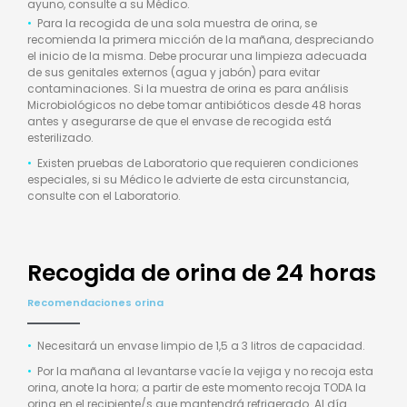
ayuno, consulte a su Médico.
•
Para la recogida de una sola muestra de orina, se
recomienda la primera micción de la mañana, despreciando
el inicio de la misma. Debe procurar una limpieza adecuada
de sus genitales externos (agua y jabón) para evitar
contaminaciones. Si la muestra de orina es para análisis
Microbiológicos no debe tomar antibióticos desde 48 horas
antes y asegurarse de que el envase de recogida está
esterilizado.
•
Existen pruebas de Laboratorio que requieren condiciones
especiales, si su Médico le advierte de esta circunstancia,
consulte con el Laboratorio.
Recogida de orina de 24 horas
Recomendaciones orina
•
Necesitará un envase limpio de 1,5 a 3 litros de capacidad.
•
Por la mañana al levantarse vacíe la vejiga y no recoja esta
orina, anote la hora; a partir de este momento recoja TODA la
orina en el recipiente/s que mantendrá refrigerado. Al día