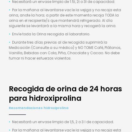
•
Necesitará un envase limpio de 1.5l, 2l o 3l de capacidad.
•
Por la mañana al levantarse vacíe la vejiga y no recoja esta
orina, anote la hora; a partir de este momento recoja TODA la
orina en el recipiente/s que mantendrá refrigerado. Al día
siguiente se levantará a la misma hora y recogerá la orina.
•
Envíe toda la Orina recogida al laboratorio.
•
Durante tres días previos al de recogida suprimirá la
Medicación (Consulte a su médico) y NO TOME Café, Plátanos,
Vainilla, Bebidas con Cola, Piña, Chocolate y Cacao. No debe
fumar ni hacer esfuerzos violentos.
Recogida de orina de 24 horas
para hidroxiprolina
Recomendaciones hidroxiprolina
•
Necesitará un envase limpio de 1,5, 2 o 3 l de capacidad.
•
Por la mañana al levantarse vacíe la vejiga y no recoja esta