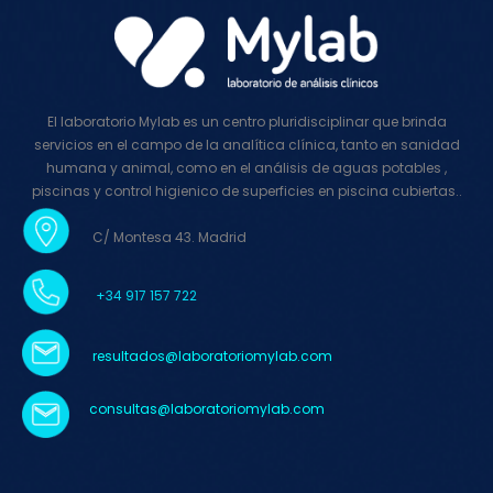
El laboratorio Mylab es un centro pluridisciplinar que brinda
servicios en el campo de la analítica clínica, tanto en sanidad
humana y animal, como en el análisis de aguas potables ,
piscinas y control higienico de superficies en piscina cubiertas..
C/ Montesa 43. Madrid
+34 917 157 722
resultados@laboratoriomylab.com
consultas@
laboratoriomylab
.com