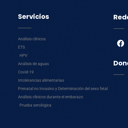
Servicios
Red
F
Análisis clínicos
a
ETS
c
HPV
e
Don
Análisis de aguas
b
Covid-19
o
o
Intolerancias alimentarias
k
Prenatal no Invasivo y Determinación del sexo fetal
Análisis clínicos durante el embarazo
Prueba serológica