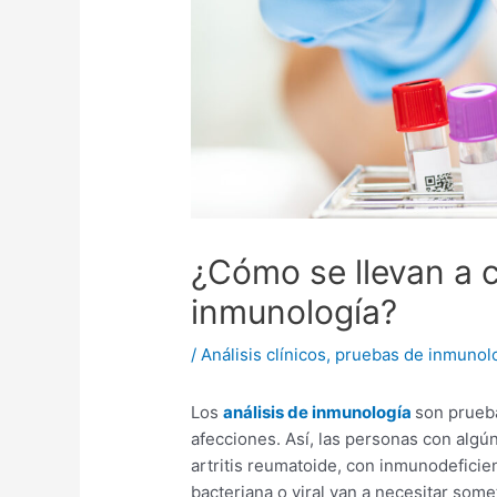
¿Cómo se llevan a c
inmunología?
/
Análisis clínicos
,
pruebas de inmunol
Los
análisis de inmunología
son prueba
afecciones. Así, las personas con algú
artritis reumatoide, con inmunodeficien
bacteriana o viral van a necesitar som