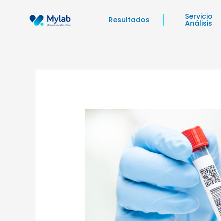
Ir
Navegación
Servicio
al
de
Resultados
Análisis
contenido
entradas