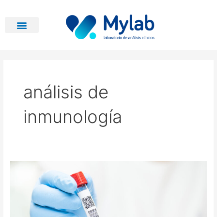
Ir
al
contenido
análisis de
inmunología