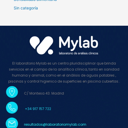
Sin categoría
El laboratorio Mylab es un centro pluridisciplinar que brinda
servicios en el campo de la analítica clínica, tanto en sanidad
humana y animal, como en el análisis de aguas potables ,
piscinas y control higienico de superficies en piscina cubiertas..
C/ Montesa 43. Madrid
+34 917 157 722
resultados@laboratoriomylab.com